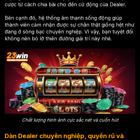
cược từ cách chia bài cho đến cử động của Dealer.
Bên cạnh đó, hệ thống âm thanh sống động giúp
thành viên cảm nhận được sự chân thật giống hệt như
đang ở sòng bạc chuyên nghiệp. Vì vậy, bạn tuyệt đối
không nên bỏ lỡ thiên đường giải trí này nhé.
Chất lượng hình ảnh cực sắc nét và cuốn hút
Dàn Dealer chuyên nghiệp, quyến rũ và