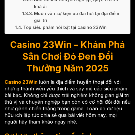
khả ái
Muôn vàn sự kiện ưu đãi hời tại địa điểm
giải trí
Top siêu phẩm nổi bật tại casino 23Win
Casino 23Win – Khám Phá
Sân Chơi Đỏ Đen Đổi
Thưởng Năm 2025
Casino 23Win
luôn là địa điểm huyền thoại đối với
những thành viên yêu thích và say mê các siêu phẩm
bài bạc. Không chỉ được trải nghiệm không gian giải trí
thú vị và chuyên nghiệp bạn còn có cơ hội đổi đời nếu
như giành chiến thắng trong game. Toàn bộ dữ liệu
hữu ích lập tức chia sẻ qua bài viết hôm nay, mọi
người hãy tham khảo ngay nhé.