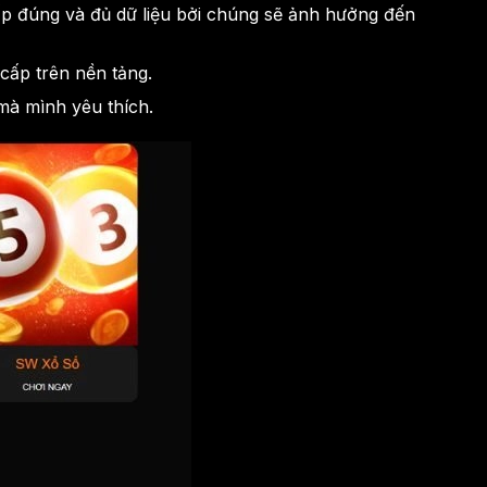
ấp đúng và đủ dữ liệu bởi chúng sẽ ảnh hưởng đến
cấp trên nền tảng.
mà mình yêu thích.