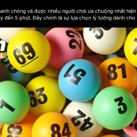
anh chóng và được nhiều người chơi ưa chuộng nhất hiện n
 giây đến 5 phút. Đây chính là sự lựa chọn lý tưởng dành 