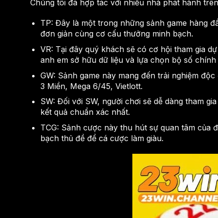
Chúng tôi đã hợp tác với nhiều nhà phát hành trên
TP: Đây là một trong những sảnh game hàng đầu 
đơn giản cùng cơ cấu thưởng minh bạch.
VR: Tại đây quý khách sẽ có cơ hội tham gia dự 
anh em sở hữu dữ liệu và lựa chọn bộ số chính
GW: Sảnh game này mang đến trải nghiệm độc đ
3 Miền, Mega 6/45, Vietlott.
SW: Đối với SW, người chơi sẽ dễ dàng tham gia
kết quả chuẩn xác nhất.
TCG: Sảnh cược này thu hút sự quan tâm của đô
bạch thủ đề để cá cược làm giàu.