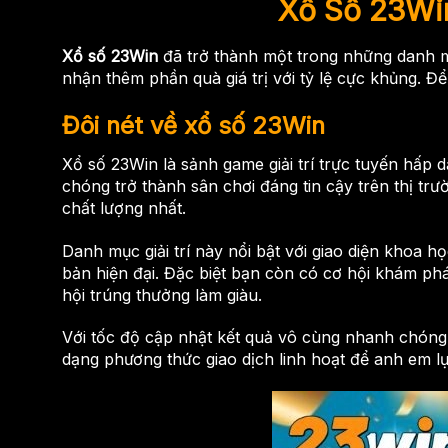
Xổ Số 23Win
Xổ số 23Win
đã trở thành một trong những danh m
nhận thêm phần quà giá trị với tỷ lệ cực khủng. 
Đôi nét về xổ số 23Win
Xổ số 23Win là sảnh game giải trí trực tuyến hấp
chóng trở thành sân chơi đáng tin cậy trên thị trư
chất lượng nhất.
Danh mục giải trí này nổi bật với giao diện khoa 
bản hiện đại. Đặc biệt bạn còn có cơ hội khám ph
hội trúng thưởng làm giàu.
Với tốc độ cập nhật kết quả vô cùng nhanh chóng,
dạng phương thức giao dịch linh hoạt để anh em lự