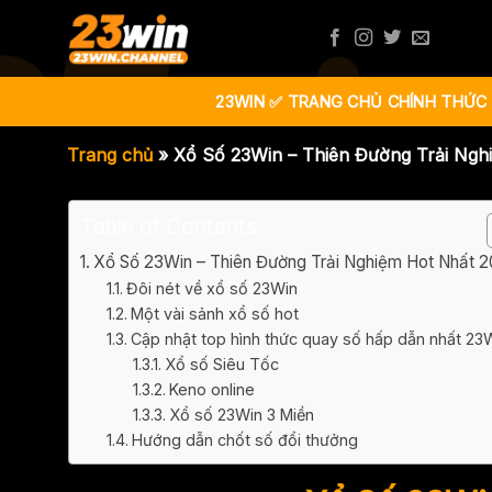
Bỏ
qua
nội
dung
23WIN ✅ TRANG CHỦ CHÍNH THỨC N
Trang chủ
»
Xổ Số 23Win – Thiên Đường Trải Ngh
Table of Contents
Xổ Số 23Win – Thiên Đường Trải Nghiệm Hot Nhất 
Đôi nét về xổ số 23Win
Một vài sảnh xổ số hot
Cập nhật top hình thức quay số hấp dẫn nhất 23
Xổ số Siêu Tốc
Keno online
Xổ số 23Win 3 Miền
Hướng dẫn chốt số đổi thưởng