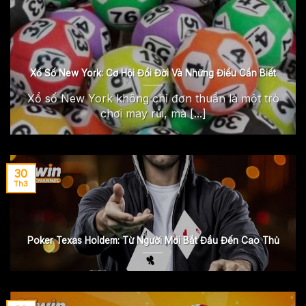
của người chơi. Nơi đây thu hút lượng truy cập cực
khủng mỗi ngày nhờ sở hữu loạt điểm mạnh ấn tượng
sau:
Ghi điểm bởi giao diện rất chỉn chu
Xổ Số New York: Cơ Hội Đổi Đời Và Những Điều Cần Biết
Ngay từ cái nhìn đầu tiên, nền tảng đã khiến cho
Xổ số New York không chỉ đơn thuần là một trò
không ít hội viên trầm trồ bởi cách thiết kế giao diện rất
chơi may rủi, mà [...]
chỉn chu. Đồ họa hiện đại tạo nên hình ảnh sắc nét,
âm thanh sống động mang đến một không gian giải trí
đẳng cấp. Cách bố trí trang cược khoa học giúp hỗ
viên dễ dàng tham gia đặt cược ngay từ lần đầu tiên.
30
Th3
Dịch vụ CSKH cực chất
Dịch vụ CSKH của
23 WIN
nhận được rất nhiều phản
Poker Texas Holdem: Từ Người Mới Bắt Đầu Đến Cao Thủ
hồi tích cực từ khách hàng. Nơi đây sở hữu một đội
ngũ chuyên nghiệp cùng số lượng hùng hậu. Họ túc
trực 24h mỗi ngày vả sẵn sàng xuất hiện để giải quyết
những vấn đề mà hội viên gặp phải. Trong quá trình tư
vấn, họ rất tận tình mang đến cảm giác thoải mái cho