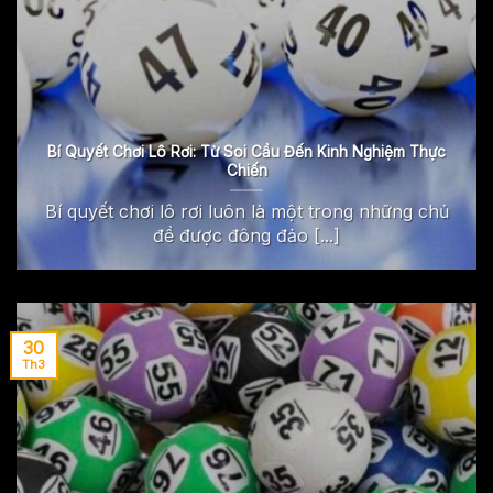
Một số nội dung giới thiệu về 23WIN
Bí Quyết Chơi Lô Rơi: Từ Soi Cầu Đến Kinh Nghiệm Thực
Quá trình phát triển
Chiến
Nhà cái
23WIN
có những bước phát triển cực kỳ mạnh
Bí quyết chơi lô rơi luôn là một trong những chủ
mẽ. Chỉ sau hơn 10 năm hoạt động, số lượng hội viên
đề được đông đảo [...]
của nền tảng đã đạt cột mốc 5 triệu đồng và con số
này còn chưa có dấu hiệu dừng. Hơn nữa, thương hiệu
cũng đng mở rộng thị trường hoạt động cùng nhiều chi
nhánh trên nhiều quốc gia.
30
Th3
Những yếu tố tạo nên thương hiệu
23WIN
Thị trường đổi thưởng trực tuyến cạnh tranh cực kỳ
khốc liệt nhưng
23WIN
vẫn luôn nhận được sự ưu tiên