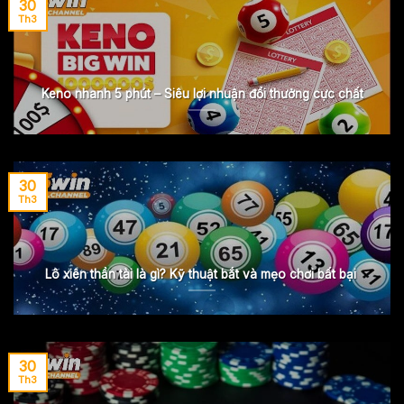
30
mọi người.
Th3
Giao dịch nhanh, gọn, lẹ
Keno nhanh 5 phút – Siêu lợi nhuận đổi thưởng cực chất
Giao dịch thanh toán tại đây rất tiện lợi với nhiều
phương thức hỗ trợ. Bạn có thể thực hiện giao dịch
nạp/rút tiền bằng nhiều kênh thông dụng như thẻ cào,
ví điện tử,… Quy trình xử lý được tối giản hóa nên bạn
không phải chờ đợi quá lâu khi thực hiện thủ tục thanh
30
toán.
Th3
Lô xiên thần tài là gì? Kỹ thuật bắt và mẹo chơi bất bại
30
Th3