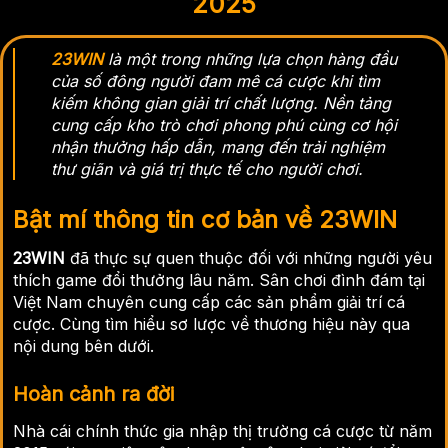
2025
23WIN
là một trong những lựa chọn hàng đầu
của số đông người đam mê cá cược khi tìm
kiếm không gian giải trí chất lượng. Nền tảng
cung cấp kho trò chơi phong phú cùng cơ hội
nhận thưởng hấp dẫn, mang đến trải nghiệm
thư giãn và giá trị thực tế cho người chơi.
Bật mí thông tin cơ bản về 23WIN
23WIN
đã thực sự quen thuộc đối với những người yêu
thích game đổi thưởng lâu năm. Sân chơi đình đám tại
Việt Nam chuyên cung cấp các sản phẩm giải trí cá
cược. Cùng tìm hiểu sơ lược về thương hiệu này qua
nội dung bên dưới.
Hoàn cảnh ra đời
Nhà cái chính thức gia nhập thị trường cá cược từ năm