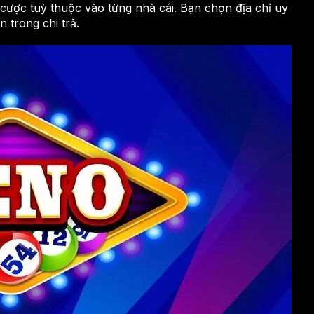
 cược tuỳ thuộc vào từng nhà cái. Bạn chọn địa chỉ uy
 trong chi trả.