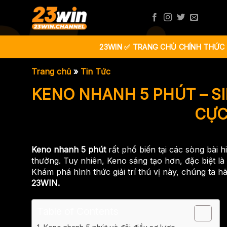
Bỏ
qua
nội
dung
23WIN ✅ TRANG CHỦ CHÍNH THỨC N
Trang chủ
»
Tin Tức
KENO NHANH 5 PHÚT – S
CỰC
Keno nhanh 5 phút
rất phổ biến tại các sòng bài 
thường. Tuy nhiên, Keno sáng tạo hơn, đặc biệt là
Khám phá hình thức giải trí thú vị này, chúng ta h
23WIN.
Table of Contents