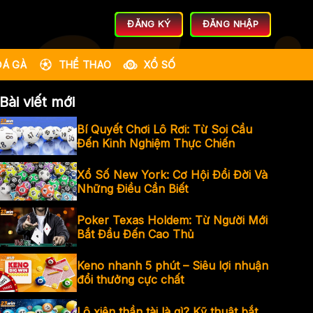
ĐĂNG KÝ
ĐĂNG NHẬP
ĐÁ GÀ
THỂ THAO
XỔ SỐ
Bài viết mới
Bí Quyết Chơi Lô Rơi: Từ Soi Cầu
Đến Kinh Nghiệm Thực Chiến
Xổ Số New York: Cơ Hội Đổi Đời Và
Những Điều Cần Biết
Poker Texas Holdem: Từ Người Mới
Bắt Đầu Đến Cao Thủ
Keno nhanh 5 phút – Siêu lợi nhuận
đổi thưởng cực chất
Lô xiên thần tài là gì? Kỹ thuật bắt