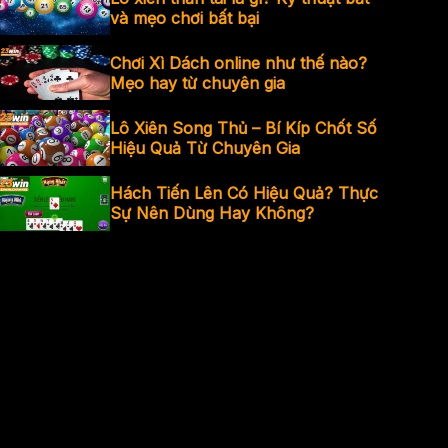
và mẹo chơi bất bại
Chơi Xì Dách online như thế nào?
Mẹo hay từ chuyên gia
Lô Xiên Song Thủ – Bí Kíp Chốt Số
Hiệu Quả Từ Chuyên Gia
Hách Tiến Lên Có Hiệu Quả? Thực
Sự Nên Dùng Hay Không?