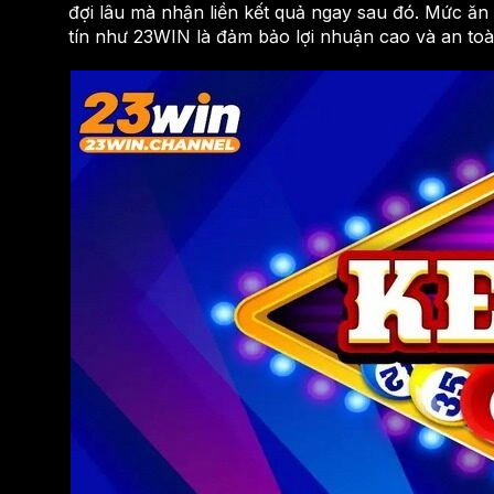
đợi lâu mà nhận liền kết quả ngay sau đó. Mức ăn
tín như 23WIN là đảm bảo lợi nhuận cao và an toàn