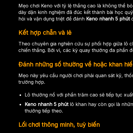
Mẹo chơi Keno với tỷ lệ thắng cao là không thể bỏ 
dày dặn kinh nghiệm đã đúc kết thành bài học quý
hỏi và vận dụng triệt để đánh
Keno nhanh 5 phút
Kết hợp chẵn và lẻ
Theo chuyên gia nghiên cứu sự phối hợp giữa lô c
chiến thắng. Bởi vì, các kỳ quay thưởng đa phần đề
Đánh những số thường về hoặc khan hi
Mẹo này yêu cầu người chơi phải quan sát kỹ, thốn
trường hợp.
Lô thường nổ với phần trăm cao sẽ tiếp tục xuấ
Keno nhanh 5 phút
lô khan hay còn gọi là nhữ
thưởng tiếp theo.
Lối chơi thông minh, tuỳ biến