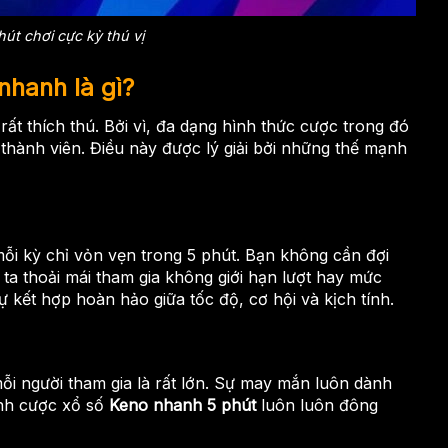
út chơi cực kỳ thú vị
nhanh là gì?
ất thích thú. Bởi vì, đa dạng hình thức cược trong đó
 thành viên. Điều này được lý giải bởi những thế mạnh
ỗi kỳ chỉ vỏn vẹn trong 5 phút. Bạn không cần đợi
ta thoải mái tham gia không giới hạn lượt hay mức
sự kết hợp hoàn hảo giữa tốc độ, cơ hội và kịch tính.
mỗi người tham gia là rất lớn. Sự may mắn luôn dành
ảnh cược xổ số
Keno nhanh 5 phút
luôn luôn đông