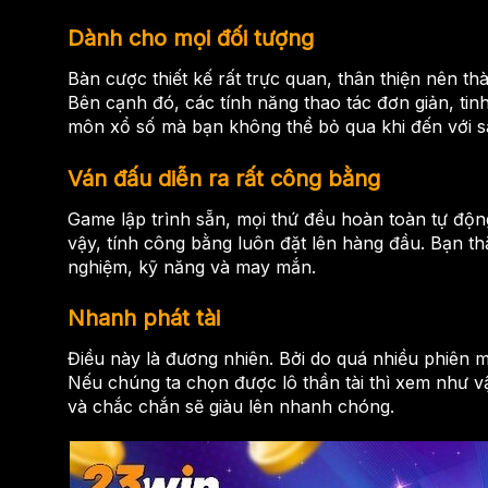
Dành cho mọi đối tượng
Bàn cược thiết kế rất trực quan, thân thiện nên t
Bên cạnh đó, các tính năng thao tác đơn giản, ti
môn xổ số mà bạn không thể bỏ qua khi đến với s
Ván đấu diễn ra rất công bằng
Game lập trình sẵn, mọi thứ đều hoàn toàn tự độn
vậy, tính công bằng luôn đặt lên hàng đầu. Bạn t
nghiệm, kỹ năng và may mắn.
Nhanh phát tài
Điều này là đương nhiên. Bởi do quá nhiều phiên 
Nếu chúng ta chọn được lô thần tài thì xem như vậ
và chắc chắn sẽ giàu lên nhanh chóng.