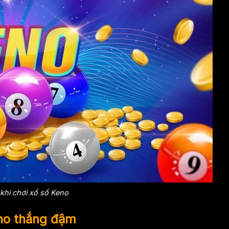
 khi chơi xổ số Keno
no thắng đậm