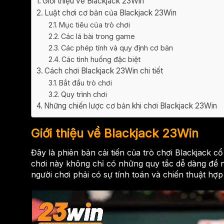
Giới thiệu về Blackjack 23Win
Luật chơi cơ bản của Blackjack 23Win
Mục tiêu của trò chơi
Các lá bài trong game
Các phép tính và quy định cơ bản
Các tình huống đặc biệt
Cách chơi Blackjack 23Win chi tiết
Bắt đầu trò chơi
Quy trình chơi
Những chiến lược cơ bản khi chơi Blackjack 23Win
Giới thiệu về Blackjack 23Win
Đây là phiên bản cải tiến của trò chơi Blackjack c
chơi này không chỉ có những quy tắc dễ dàng để n
người chơi phải có sự tính toán và chiến thuật hợp 