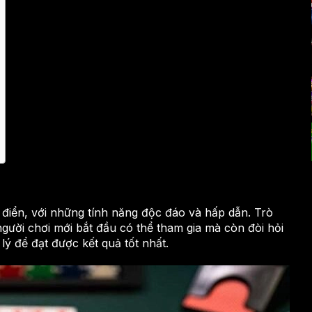
ổ điển, với những tính năng độc đáo và hấp dẫn. Trò
gười chơi mới bắt đầu có thể tham gia mà còn đòi hỏi
lý để đạt được kết quả tốt nhất.