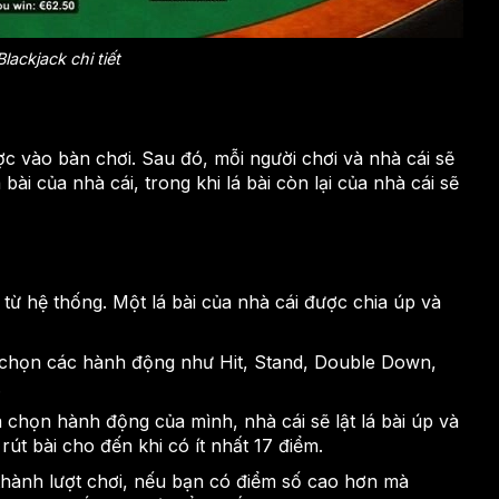
lackjack chi tiết
ợc vào bàn chơi. Sau đó, mỗi người chơi và nhà cái sẽ
 bài của nhà cái, trong khi lá bài còn lại của nhà cái sẽ
n từ hệ thống. Một lá bài của nhà cái được chia úp và
 chọn các hành động như Hit, Stand, Double Down,
.
 chọn hành động của mình, nhà cái sẽ lật lá bài úp và
rút bài cho đến khi có ít nhất 17 điểm.
 thành lượt chơi, nếu bạn có điểm số cao hơn mà