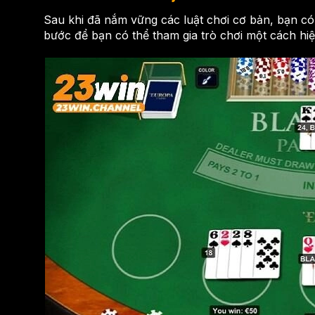
Sau khi đã nắm vững các luật chơi cơ bản, bạn có 
bước để bạn có thể tham gia trò chơi một cách hiệ