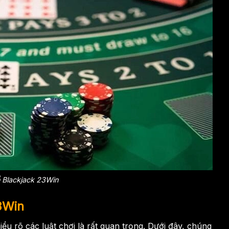
ề Blackjack 23Win
3Win
ểu rõ các luật chơi là rất quan trọng. Dưới đây, chúng