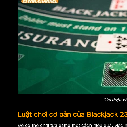
Giới thiệu v
Luật chơi cơ bản của Blackjack 2
Để có thể chơi tựa game một cách hiệu quả, việc hi