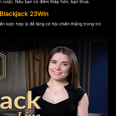
ền cược. Nếu bạn có điểm thấp hơn, bạn thua.
 Blackjack 23Win
ến lược hợp lý để tăng cơ hội chiến thắng trong trò