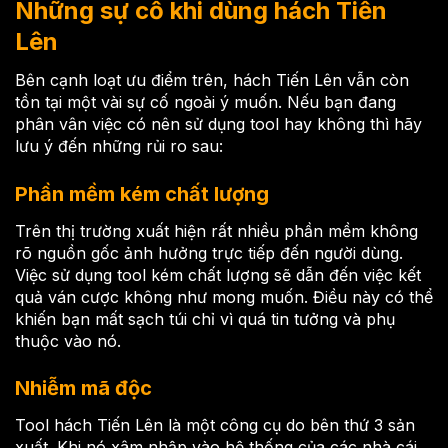
Những sự cố khi dùng hách Tiến
Lên
Bên cạnh loạt ưu điểm trên, hách Tiến Lên vẫn còn
tồn tại một vài sự cố ngoài ý muốn. Nếu bạn đang
phân vân việc có nên sử dụng tool hay không thì hãy
lưu ý đến những rủi ro sau:
Phần mềm kém chất lượng
Trên thị trường xuất hiện rất nhiều phần mềm không
rõ nguồn gốc ảnh hưởng trực tiếp đến người dùng.
Việc sử dụng tool kém chất lượng sẽ dẫn đến việc kết
quả ván cược không như mong muốn. Điều này có thể
khiến bạn mất sạch túi chỉ vì quá tin tưởng và phụ
thuộc vào nó.
Nhiễm mã độc
Tool hách Tiến Lên là một công cụ do bên thứ 3 sản
xuất. Khi nó xâm nhập vào hệ thống của các nhà cái