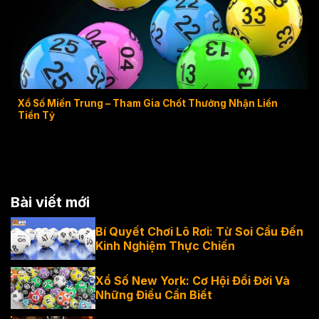
Xổ Số Miền Trung – Tham Gia Chốt Thưởng Nhận Liền
Tiền Tỷ
Bài viết mới
Bí Quyết Chơi Lô Rơi: Từ Soi Cầu Đến
Kinh Nghiệm Thực Chiến
Xổ Số New York: Cơ Hội Đổi Đời Và
Những Điều Cần Biết