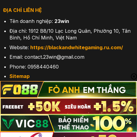
ĐỊA CHỈ LIÊN HỆ
Tên doanh nghiệp:
23win
Địa chỉ:
1912 B8/10 Lạc Long Quân, Phường 10, Tân
Bình, Hồ Chí Minh, Việt Nam
Website:
https://blackandwhitegaming.ru.com/
Email:
contact.23win@gmail.com
Phone:
0958440460
Sitemap
NHÀ CUNG CẤP
blackandwhitegaming.ru.com lên top điiii