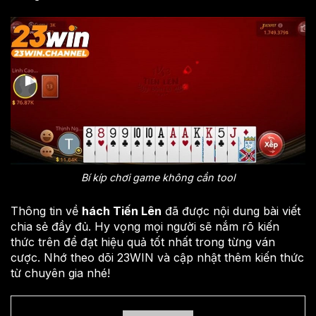
Bí kíp chơi game không cần tool
Thông tin về
hách Tiến Lên
đã được nội dung bài viết
chia sẻ đầy đủ. Hy vọng mọi người sẽ nắm rõ kiến
thức trên để đạt hiệu quả tốt nhất trong từng ván
cược. Nhớ theo dõi 23WIN và cập nhật thêm kiến thức
từ chuyên gia nhé!