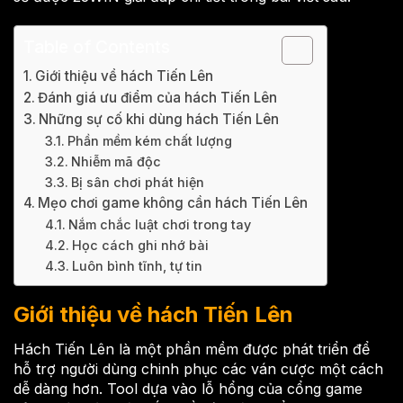
Table of Contents
Giới thiệu về hách Tiến Lên
Đánh giá ưu điểm của hách Tiến Lên
Những sự cố khi dùng hách Tiến Lên
Phần mềm kém chất lượng
Nhiễm mã độc
Bị sân chơi phát hiện
Mẹo chơi game không cần hách Tiến Lên
Nắm chắc luật chơi trong tay
Học cách ghi nhớ bài
Luôn bình tĩnh, tự tin
Giới thiệu về hách Tiến Lên
Hách Tiến Lên là một phần mềm được phát triển để
hỗ trợ người dùng chinh phục các ván cược một cách
dễ dàng hơn. Tool dựa vào lỗ hổng của cổng game