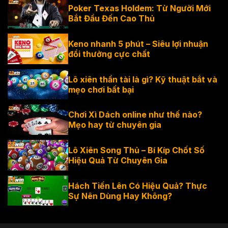
Poker Texas Holdem: Từ Người Mới
Bắt Đầu Đến Cao Thủ
Keno nhanh 5 phút – Siêu lợi nhuận
đổi thưởng cực chất
Lô xiên thần tài là gì? Kỹ thuật bắt và
mẹo chơi bất bại
Chơi Xì Dách online như thế nào?
Mẹo hay từ chuyên gia
Lô Xiên Song Thủ – Bí Kíp Chốt Số
Hiệu Quả Từ Chuyên Gia
Hách Tiến Lên Có Hiệu Quả? Thực
Sự Nên Dùng Hay Không?