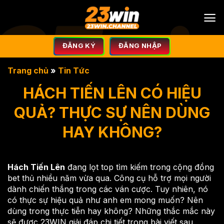
Bỏ
qua
nội
dung
ĐĂNG KÝ
ĐĂNG NHẬP
Trang chủ
»
Tin Tức
HÁCH TIẾN LÊN CÓ HIỆU
QUẢ? THỰC SỰ NÊN DÙNG
HAY KHÔNG?
Hách Tiến Lên
đang lọt top tìm kiếm trong cộng đồng
bet thủ nhiều năm vừa qua. Công cụ hỗ trợ mọi người
dành chiến thắng trong các ván cược. Tuy nhiên, nó
có thực sự hiệu quả như anh em mong muốn? Nên
dùng trong thực tiễn hay không? Những thắc mắc này
sẽ được 23WIN giải đáp chi tiết trong bài viết sau.