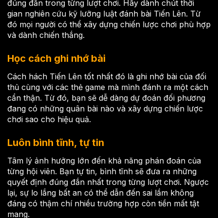
đúng đắn trong từng lượt chơi. Hãy dành chút thời
gian nghiên cứu kỹ lưỡng luật đánh bài Tiến Lên. Từ
đó mọi người có thể xây dựng chiến lược chơi phù hợp
và dành chiến thắng.
Học cách ghi nhớ bài
Cách hách Tiến Lên tốt nhất đó là ghi nhớ bài của đối
thủ cùng với các thẻ game mà mình đánh ra một cách
cẩn thận. Từ đó, bạn sẽ dễ dàng dự đoán đối phương
đang có những quân bài nào và xây dựng chiến lược
chơi sao cho hiệu quả.
Luôn bình tĩnh, tự tin
Tâm lý ảnh hưởng lớn đến khả năng phán đoán của
từng hội viên. Bạn tự tin, bình tĩnh sẽ đưa ra những
quyết định đúng đắn nhất trong từng lượt chơi. Ngược
lại, sự lo lắng bất an có thể dẫn đến sai lầm không
đáng có thậm chí nhiều trường hợp còn tiền mất tật
mang.