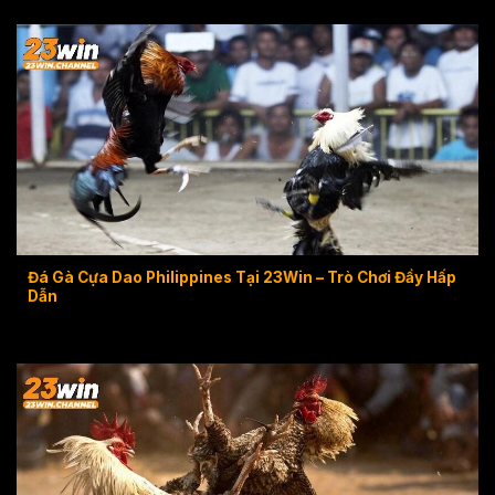
Đá Gà Cựa Dao Philippines Tại 23Win – Trò Chơi Đầy Hấp
Dẫn