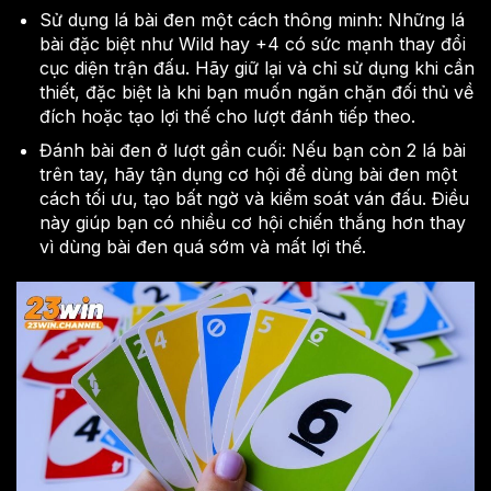
Sử dụng lá bài đen một cách thông minh: Những lá
bài đặc biệt như Wild hay +4 có sức mạnh thay đổi
cục diện trận đấu. Hãy giữ lại và chỉ sử dụng khi cần
thiết, đặc biệt là khi bạn muốn ngăn chặn đối thủ về
đích hoặc tạo lợi thế cho lượt đánh tiếp theo.
Đánh bài đen ở lượt gần cuối: Nếu bạn còn 2 lá bài
trên tay, hãy tận dụng cơ hội để dùng bài đen một
cách tối ưu, tạo bất ngờ và kiểm soát ván đấu. Điều
này giúp bạn có nhiều cơ hội chiến thắng hơn thay
vì dùng bài đen quá sớm và mất lợi thế.