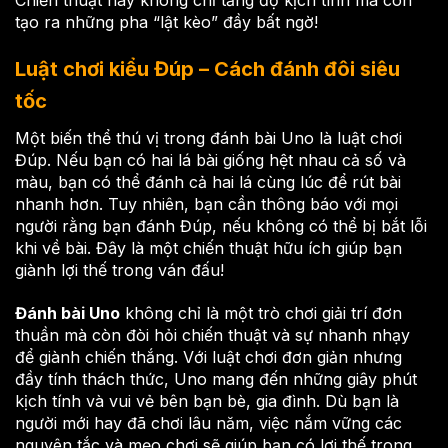
tạo ra những pha “lật kèo” đầy bất ngờ!
Luật chơi kiểu Đúp – Cách đánh đôi siêu
tốc
Một biến thể thú vị trong đánh bài Uno là luật chơi
Đúp. Nếu bạn có hai lá bài giống hệt nhau cả số và
màu, bạn có thể đánh cả hai lá cùng lúc để rút bài
nhanh hơn. Tuy nhiên, bạn cần thông báo với mọi
người rằng bạn đánh Đúp, nếu không có thể bị bắt lỗi
khi về bài. Đây là một chiến thuật hữu ích giúp bạn
giành lợi thế trong ván đấu!
Đánh bài Uno
không chỉ là một trò chơi giải trí đơn
thuần mà còn đòi hỏi chiến thuật và sự nhanh nhạy
để giành chiến thắng. Với luật chơi đơn giản nhưng
đầy tính thách thức, Uno mang đến những giây phút
kịch tính và vui vẻ bên bạn bè, gia đình. Dù bạn là
người mới hay đã chơi lâu năm, việc nắm vững các
nguyên tắc và mẹo chơi sẽ giúp bạn có lợi thế trong