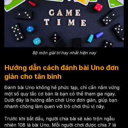
Bộ môn giải trí hay nhất hiện nay
Hướng dẫn cách đánh bài Uno đơn
giản cho tân binh
Đánh bài Uno không hề phức tạp, chỉ cần nắm vững
một số quy tắc cơ bản là bạn có thể tham gia ngay.
Dưới đây là hướng dẫn chơi Uno đơn giản, giúp bạn
nhanh chóng làm quen với trò chơi thú vị này.
Trước khi bắt đầu, người chia bài sẽ xáo trộn ngẫu
nhiên 108 lá bài Uno. Mỗi người chơi được chia 7 lá