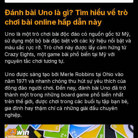
Đánh bài Uno là gì? Tìm hiểu về trò
chơi bài online hấp dẫn này
Uno là một trò chơi bài độc đáo có nguồn gốc từ Mỹ,
sử dụng một bộ bài đặc biệt với các ký hiệu nổi bật và
màu sắc rực rỡ. Trò chơi này được lấy cảm hứng từ
Crazy Eights, một game bài phổ biến tại Mỹ với
nguyên tắc chơi tương tự.
Uno được sáng tạo bởi Merle Robbins tại Ohio vào
năm 1971 và nhanh chóng thu hút sự yêu thích của
đông đảo người chơi. Đến nay, đánh bài Uno đã trở
thành một trong những board game phổ biến nhất
trên thế giới, được chơi trong các buổi tụ tập bạn bè,
gia đình hay thậm chí cả những giải đấu chuyên
nghiệp.