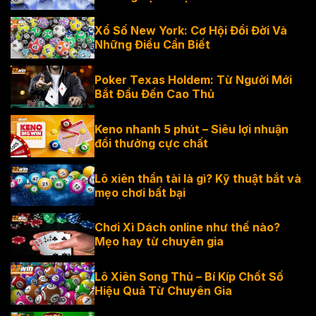
Xổ Số New York: Cơ Hội Đổi Đời Và
Những Điều Cần Biết
Poker Texas Holdem: Từ Người Mới
Bắt Đầu Đến Cao Thủ
Keno nhanh 5 phút – Siêu lợi nhuận
đổi thưởng cực chất
Lô xiên thần tài là gì? Kỹ thuật bắt và
mẹo chơi bất bại
Chơi Xì Dách online như thế nào?
Mẹo hay từ chuyên gia
Lô Xiên Song Thủ – Bí Kíp Chốt Số
Hiệu Quả Từ Chuyên Gia