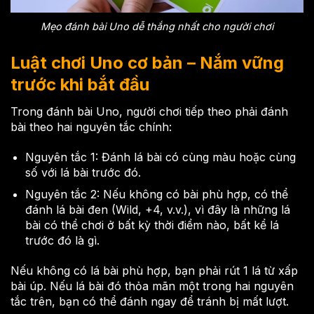
Mẹo đánh bài Uno dễ thắng nhất cho người chơi
Luật chơi Uno cơ bản – Nắm vững
trước khi bắt đầu
Trong đánh bài Uno, người chơi tiếp theo phải đánh
bài theo hai nguyên tắc chính:
Nguyên tắc 1: Đánh lá bài có cùng màu hoặc cùng
số với lá bài trước đó.
Nguyên tắc 2: Nếu không có bài phù hợp, có thể
đánh lá bài đen (Wild, +4, v.v.), vì đây là những lá
bài có thể chơi ở bất kỳ thời điểm nào, bất kể lá
trước đó là gì.
Nếu không có lá bài phù hợp, bạn phải rút 1 lá từ xấp
bài úp. Nếu lá bài đó thỏa mãn một trong hai nguyên
tắc trên, bạn có thể đánh ngay để tránh bị mất lượt.