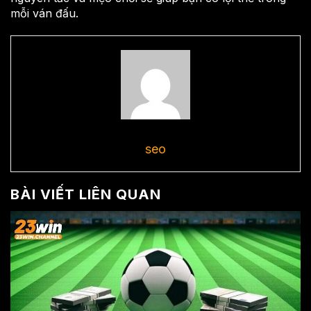
mỗi ván đấu.
seo
BÀI VIẾT LIÊN QUAN