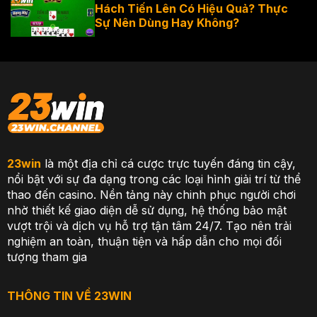
Hách Tiến Lên Có Hiệu Quả? Thực
Sự Nên Dùng Hay Không?
23win
là một địa chỉ cá cược trực tuyến đáng tin cậy,
nổi bật với sự đa dạng trong các loại hình giải trí từ thể
thao đến casino. Nền tảng này chinh phục người chơi
nhờ thiết kế giao diện dễ sử dụng, hệ thống bảo mật
vượt trội và dịch vụ hỗ trợ tận tâm 24/7. Tạo nên trải
nghiệm an toàn, thuận tiện và hấp dẫn cho mọi đối
tượng tham gia
THÔNG TIN VỀ 23WIN