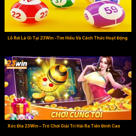
Lô Rơi Là Gì Tại 23Win -Tìm Hiểu Và Cách Thức Hoạt Động
Xóc Đĩa 23Win – Trò Chơi Giải Trí Hái Ra Tiền Đỉnh Cao