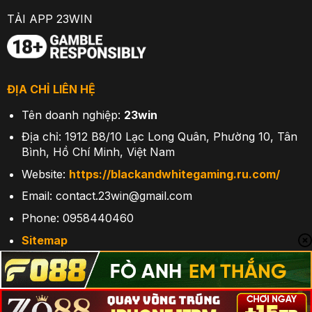
TẢI APP 23WIN
ĐỊA CHỈ LIÊN HỆ
Tên doanh nghiệp:
23win
Địa chỉ:
1912 B8/10 Lạc Long Quân, Phường 10, Tân
Bình, Hồ Chí Minh, Việt Nam
Website:
https://blackandwhitegaming.ru.com/
Email:
contact.23win@gmail.com
Phone:
0958440460
Sitemap
NHÀ CUNG CẤP