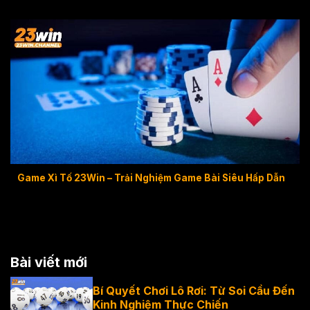
Game Xì Tố 23Win – Trải Nghiệm Game Bài Siêu Hấp Dẫn
Bài viết mới
Bí Quyết Chơi Lô Rơi: Từ Soi Cầu Đến
Kinh Nghiệm Thực Chiến