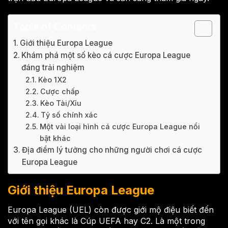
Table of Contents
Giới thiệu Europa League
Khám phá một số kèo cá cược Europa League
đáng trải nghiệm
Kèo 1X2
Cược chấp
Kèo Tài/Xỉu
Tỷ số chính xác
Một vài loại hình cá cược Europa League nổi
bật khác
Địa điểm lý tưởng cho những người chơi cá cược
Europa League
Giới thiệu Europa League
Europa League (UEL) còn được giới mộ điệu biết đến
với tên gọi khác là Cúp UEFA hay C2. Là một trong