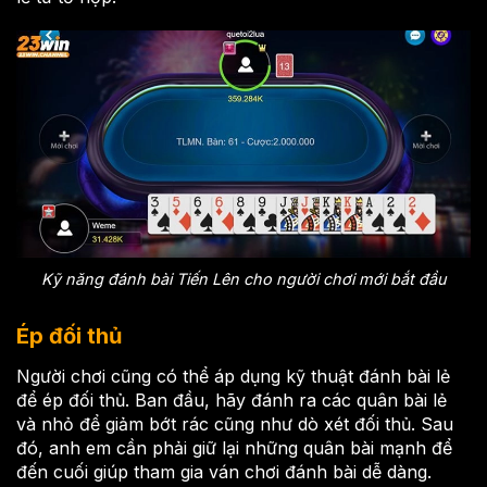
Kỹ năng đánh bài Tiến Lên cho người chơi mới bắt đầu
Ép đối thủ
Người chơi cũng có thể áp dụng kỹ thuật đánh bài lẻ
để ép đối thủ. Ban đầu, hãy đánh ra các quân bài lẻ
và nhỏ để giảm bớt rác cũng như dò xét đối thủ. Sau
đó, anh em cần phải giữ lại những quân bài mạnh để
đến cuối giúp tham gia ván chơi đánh bài dễ dàng.