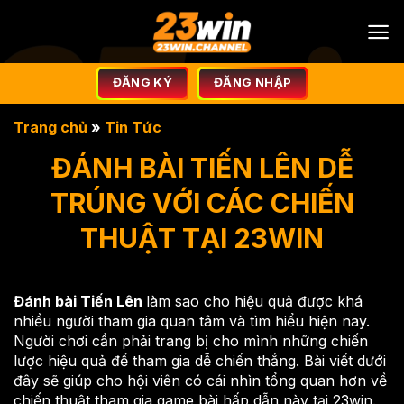
Bỏ
qua
nội
dung
ĐĂNG KÝ
ĐĂNG NHẬP
Trang chủ
»
Tin Tức
ĐÁNH BÀI TIẾN LÊN DỄ
TRÚNG VỚI CÁC CHIẾN
THUẬT TẠI 23WIN
Đánh bài Tiến Lên
làm sao cho hiệu quả được khá
nhiều người tham gia quan tâm và tìm hiểu hiện nay.
Người chơi cần phải trang bị cho mình những chiến
lược hiệu quả để tham gia dễ chiến thắng. Bài viết dưới
đây sẽ giúp cho hội viên có cái nhìn tổng quan hơn về
chiến thuật tham gia game bài hấp dẫn này tại 23win.