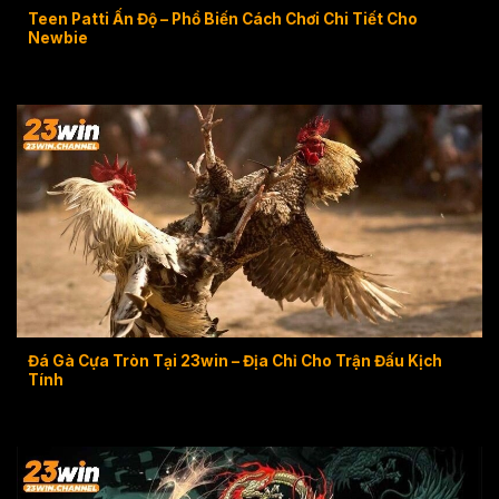
Teen Patti Ấn Độ – Phổ Biến Cách Chơi Chi Tiết Cho
Newbie
Đá Gà Cựa Tròn Tại 23win – Địa Chỉ Cho Trận Đấu Kịch
Tính