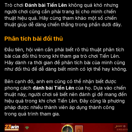
Trò chơi
Đánh bài Tiến Lên
không quá khó nhưng
người chơi cũng cần phải trang bị cho mình chiến
thuật hiệu quả. Hãy cùng tham khảo một số chiến
thuật giúp dễ dàng chiến thắng trong phần dưới đây.
Phân tích bài đối thủ
Đầu tiên, hội viên cần phải biết rõ thủ thuật phân tích
bài của đối thủ trong khi tham gia trò chơi Tiến Lên.
Hãy dành ra thời gian để phân tích bài của mình cũng
như đối thủ để dễ dàng biết mình có lợi thế hay không.
Bên cạnh đó, anh em cũng có thể nhận biết được
phong cách
đánh bài Tiến Lên
của họ. Dựa vào chiến
thuật này, người chơi sẽ biết nên đánh gì để mang đến
hiệu quả trong khi chơi Tiến Lên. Đây cũng là phương
pháp được nhiều thành viên áp dụng thành công
trong quá trình tham gia.