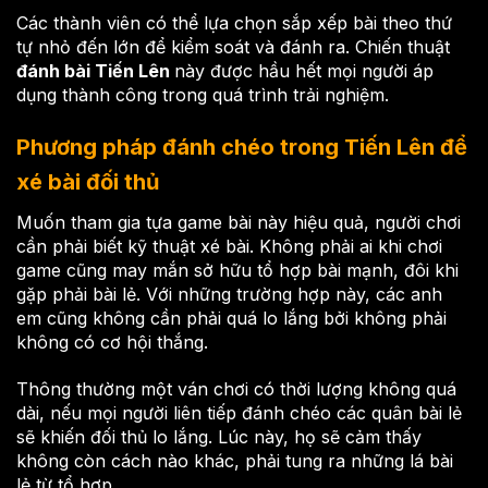
Các thành viên có thể lựa chọn sắp xếp bài theo thứ
tự nhỏ đến lớn để kiểm soát và đánh ra. Chiến thuật
đánh bài Tiến Lên
này được hầu hết mọi người áp
dụng thành công trong quá trình trải nghiệm.
Phương pháp đánh chéo trong Tiến Lên để
xé bài đối thủ
Muốn tham gia tựa game bài này hiệu quả, người chơi
cần phải biết kỹ thuật xé bài. Không phải ai khi chơi
game cũng may mắn sở hữu tổ hợp bài mạnh, đôi khi
gặp phải bài lẻ. Với những trường hợp này, các anh
em cũng không cần phải quá lo lắng bởi không phải
không có cơ hội thắng.
Thông thường một ván chơi có thời lượng không quá
dài, nếu mọi người liên tiếp đánh chéo các quân bài lẻ
sẽ khiến đối thủ lo lắng. Lúc này, họ sẽ cảm thấy
không còn cách nào khác, phải tung ra những lá bài
lẻ từ tổ hợp.