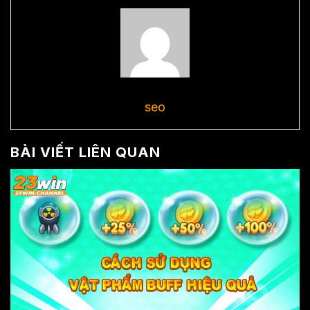
seo
BÀI VIẾT LIÊN QUAN