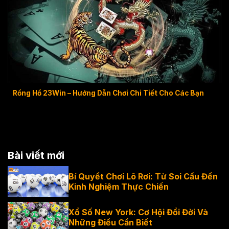
Rồng Hổ 23Win – Hướng Dẫn Chơi Chi Tiết Cho Các Bạn
Bài viết mới
Bí Quyết Chơi Lô Rơi: Từ Soi Cầu Đến
Kinh Nghiệm Thực Chiến
Xổ Số New York: Cơ Hội Đổi Đời Và
Những Điều Cần Biết