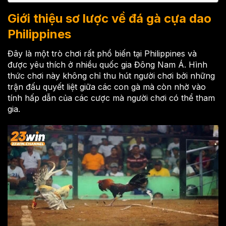
Giới thiệu sơ lược về đá gà cựa dao
Philippines
Đây là một trò chơi rất phổ biến tại Philippines và
được yêu thích ở nhiều quốc gia Đông Nam Á. Hình
thức chơi này không chỉ thu hút người chơi bởi những
trận đấu quyết liệt giữa các con gà mà còn nhờ vào
tính hấp dẫn của các cược mà người chơi có thể tham
gia.