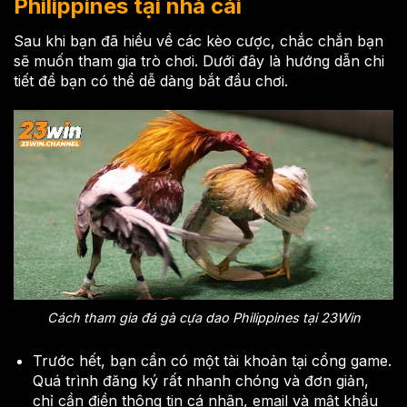
Philippines tại nhà cái
Sau khi bạn đã hiểu về các kèo cược, chắc chắn bạn
sẽ muốn tham gia trò chơi. Dưới đây là hướng dẫn chi
tiết để bạn có thể dễ dàng bắt đầu chơi.
Cách tham gia đá gà cựa dao Philippines tại 23Win
Trước hết, bạn cần có một tài khoản tại cổng game.
Quá trình đăng ký rất nhanh chóng và đơn giản,
chỉ cần điền thông tin cá nhân, email và mật khẩu