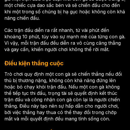
một chiếc cựa dao sắc bén và sẽ chiến đấu cho đến
khi một trong số chúng bị hạ gục hoặc không còn khả
năng chiến đấu.
Các trận đấu diễn ra rất nhanh, từ vài phút đến
khoảng 10 phút, tùy vào sự mạnh mẽ của từng con gà.
Vì vậy, mỗi trận đấu đều diễn ra vô cùng căng thẳng
và gay cấn, khiến người chơi không thể rời mắt.
Điều kiện thắng cuộc
Trò chơi quy định một con gà sẽ chiến thắng nếu đối
thủ bị thương nặng, không còn khả năng đứng lên
hoặc bỏ chạy khỏi trận đấu. Nếu một con gà không
thể tiếp tục thi đấu, trọng tài sẽ quyết định kết thúc
trận đấu và công nhận con gà còn lại là người chiến
thắng. Điều này tạo nên sự hấp dẫn cho người chơi,
bởi việc thắng hay thua có thể thay đổi trong chớp
mắt và mỗi quyết định đều mang tính sống còn.